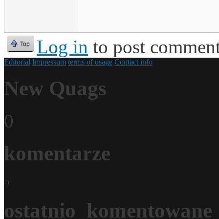
Log in
to post commen
Top
Editorial
Impressum
terms of usage
Contact info
New Quags
0
komentarze
0
ostatnio_komentowane