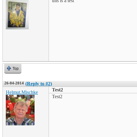
this is a test
Top
26-04-2014
(Reply to #2)
Test2
Helmut.Mischke
Test2